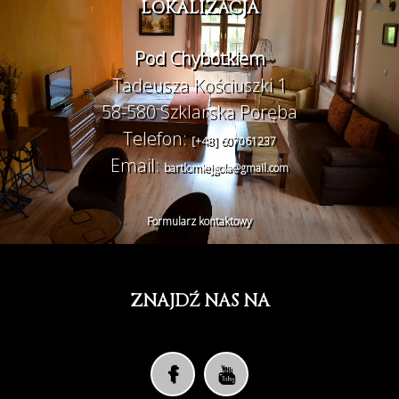
LOKALIZACJA
Pod Chybotkiem
Tadeusza Kościuszki 1
58-580 Szklarska Poręba
Telefon:
[+48] 607061237
Email:
bartlomiejgola@gmail.com
Formularz kontaktowy
ZNAJDŹ NAS NA